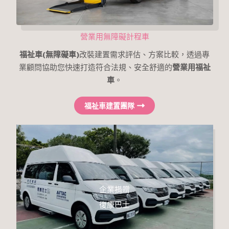
營業用無障礙計程車
福祉車(
無障礙車
)
改裝建置需求評估、方案比較，透過專
業顧問協助您快速打造符合法規、安全舒適的
營業用福祉
車
。
福祉車建置團隊
企業捐贈
復康巴士