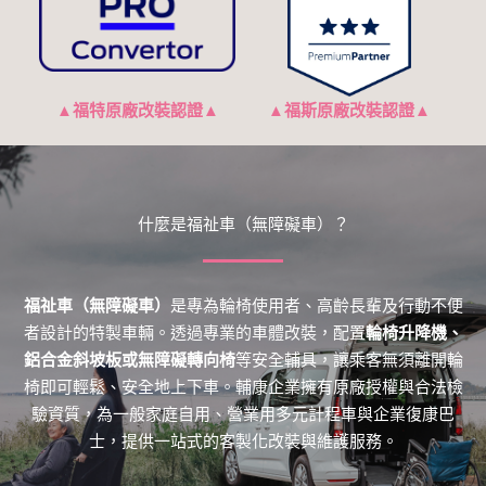
▲福特原廠改裝認證▲
▲
福斯原廠改裝認證
▲
什麼是福祉車（無障礙車）？
福祉車（無障礙車）
是專為輪椅使用者、高齡長輩及行動不便
者設計的特製車輛。透過專業的車體改裝，配置
輪椅升降機、
鋁合金斜坡板或無障礙轉向椅
等安全輔具，讓乘客無須離開輪
椅即可輕鬆、安全地上下車。輔康企業擁有原廠授權與合法檢
驗資質，為一般家庭自用、營業用多元計程車與企業復康巴
士，提供一站式的客製化改裝與維護服務。