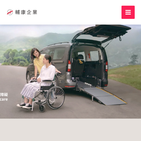
跳
至
主
要
內
容