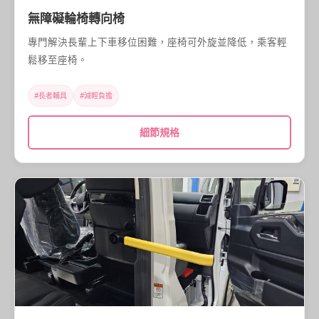
無障礙輪椅轉向椅
專門解決長輩上下車移位困難，座椅可外旋並降低，乘客輕
鬆移至座椅。
#長者輔具
#減輕負擔
細節規格