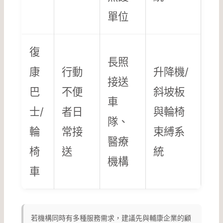
單位
復
長照
康
行動
升降機/
接送
巴
不便
斜坡板
車
士/
者日
與輪椅
隊、
輪
常接
束縛系
醫療
椅
送
統
機構
車
若機構同時有多種服務需求，建議先與輔康企業的顧