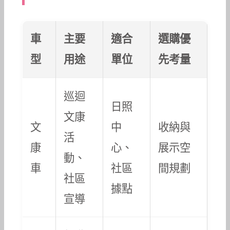
車
主要
適合
選購優
型
用途
單位
先考量
巡迴
日照
文康
文
中
收納與
活
康
心、
展示空
動、
車
社區
間規劃
社區
據點
宣導