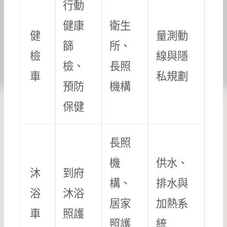
行動
健康
衛生
健
量測動
篩
所、
檢
線與隱
檢、
長照
車
私規劃
預防
機構
保健
長照
機
供水、
沐
到府
構、
排水與
浴
沐浴
居家
加熱系
車
照護
照護
統