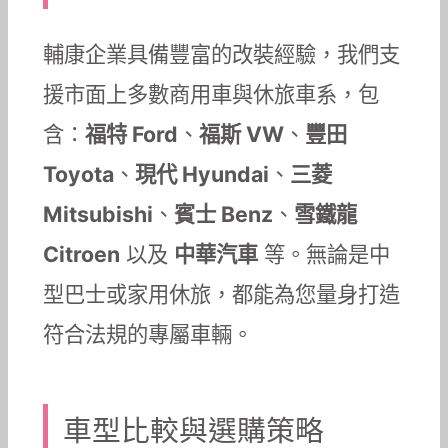
輔康企業具備豐富的改裝經驗，我們支
援市面上多數商用車與休旅車系，包
含：
福特 Ford
、
福斯 VW
、
豐田
Toyota
、
現代 Hyundai
、
三菱
Mitsubishi
、
賓士 Benz
、
雪鐵龍
Citroen
以及
中華汽車
等。無論是中
型巴士或家用休旅，都能為您量身打造
符合法規的專屬車輛。
車型比較與選購策略