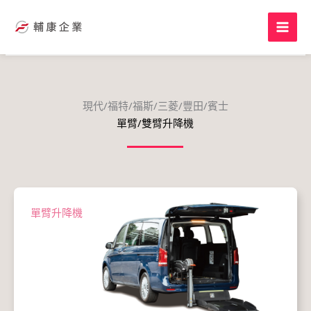
跳
至
主
要
內
容
現代/福特/福斯/三菱/豐田/賓士
單臂/雙臂升降機
單臂升降機