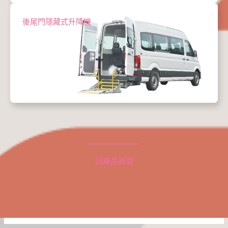
後尾門隱藏式升降機
回產品頁面