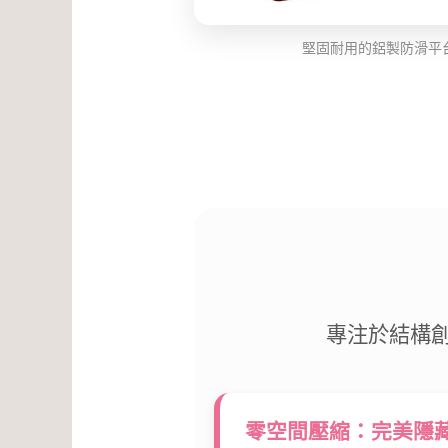
堅固耐用的鋁製防滑平
專注於結構
零空間壓縮：完美隱