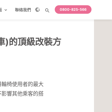
面
聯絡我們
0800-825-566
搜
尋
車)的頂級改裝方
與輪椅使用者的最大
不影響其他乘客的搭