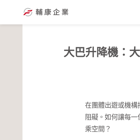
跳
至
主
要
內
大巴升降機：大
容
在團體出遊或機構
阻礙。如何讓每一
乘空間？