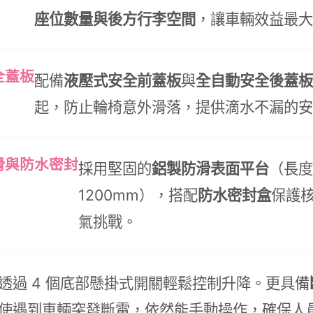
座位數量與後方行李空間
，讓車輛效益最大
全蓋板
配備
液壓式安全前蓋板
與
全自動安全後蓋板
起，防止輪椅意外滑落，提供滴水不漏的安
滑與防水密封
採用堅固的
鋁製防滑表面平台
（長度
1200mm），搭配
防水密封盒
保護
氣挑戰。
透過 4 個底部懸掛式開關輕鬆控制升降。更具備
使遇到車輛突發斷電，依然能手動操作，確保人