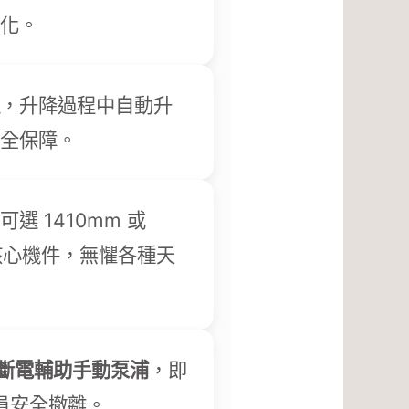
化。
，升降過程中自動升
全保障。
可選 1410mm 或
核心機件，無懼各種天
斷電輔助手動泵浦
，即
員安全撤離。