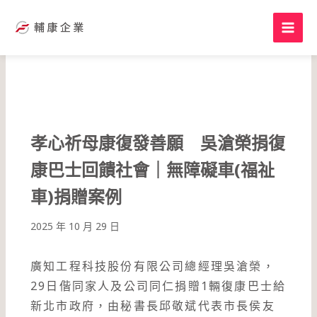
跳
至
主
要
內
容
孝心祈母康復發善願 吳滄榮捐復
康巴士回饋社會｜無障礙車(福祉
車)捐贈案例
2025 年 10 月 29 日
廣知工程科技股份有限公司總經理吳滄榮，
29日偕同家人及公司同仁捐贈1輛復康巴士給
新北市政府，由秘書長邱敬斌代表市長侯友