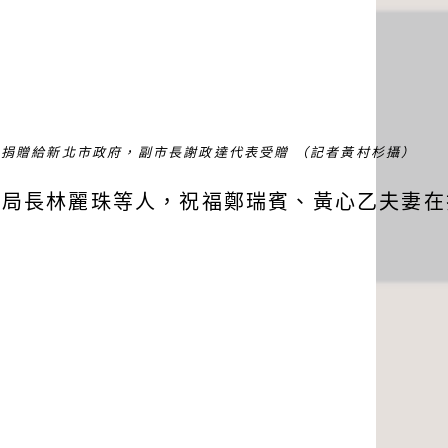
上午捐贈給新北市政府，副市長謝政達代表受贈 （記者黃村杉攝）
副局長林麗珠等人，祝福鄭瑞賓、黃心乙夫妻在