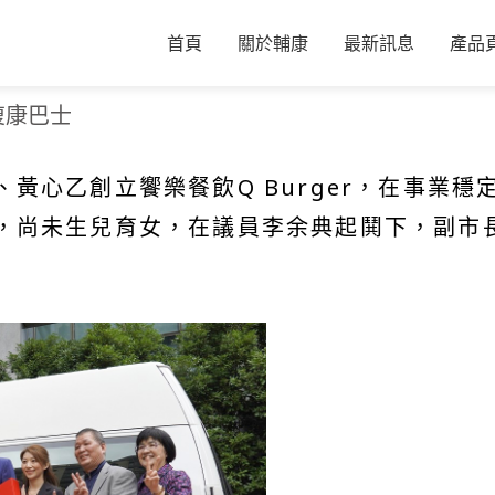
首頁
關於輔康
最新訊息
產品
復康巴士
黃心乙創立饗樂餐飲Q Burger，在事業
，尚未生兒育女，在議員李余典起鬨下，副市