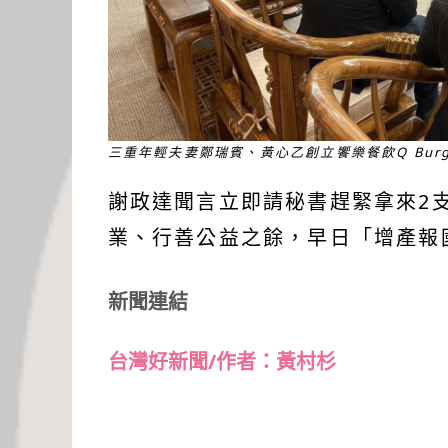
三重年輕夫妻鄭瑞賓、黃心乙創立饗樂餐飲Q Bu
謝政達聞言立即請秘書趕緊拿來2
業、行善公益之餘，早日「增產報
新聞連結
台灣好新聞/作者：黃村杉