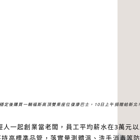
事業穩定後購買一輛福斯高頂雙乘座位復康巴士，10日上午捐贈給新北
輕人一起創業當老闆，員工平均薪水在3萬元以
r堅持高標準品管，落實量測體溫、洗手消毒等