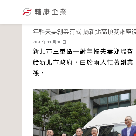
跳
至
主
要
年輕夫妻創業有成 捐新北高頂雙乘座
內
2020 年 11 月 10 日
容
新北市三重區一對年輕夫妻鄭瑞賓、
給新北市政府，由於兩人忙著創業
孫。