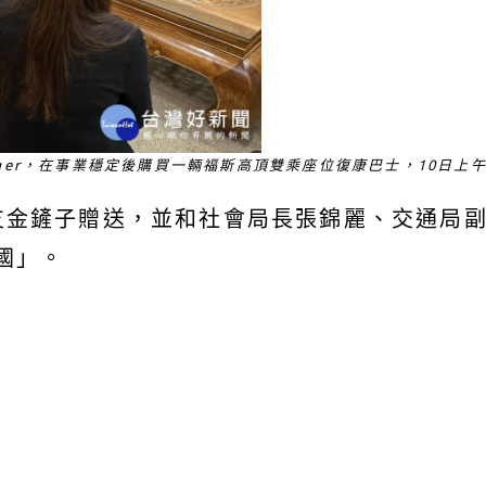
rger，在事業穩定後購買一輛福斯高頂雙乘座位復康巴士，10日
支金鏟子贈送，並和社會局長張錦麗、交通局
國」。