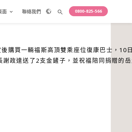
頁面
聯絡我們
0800-825-566
搜
尋
穩定後購買一輛福斯高頂雙乘座位復康巴士，10
長謝政達送了2支金鏟子，並祝福陪同捐贈的岳