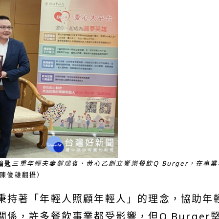
鑰匙
三重年輕夫妻鄭瑞賓、黃心乙創立饗樂餐飲Q Burger，在
陳俊雄翻攝）
秉持著「年輕人照顧年輕人」的理念，協助年
係，許多餐飲事業都受影響，但Q Burge