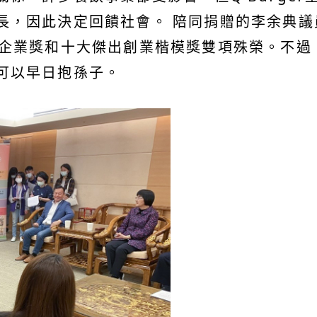
長，因此決定回饋社會。 陪同捐贈的李余典議
出企業獎和十大傑出創業楷模獎雙項殊榮。不
可以早日抱孫子。