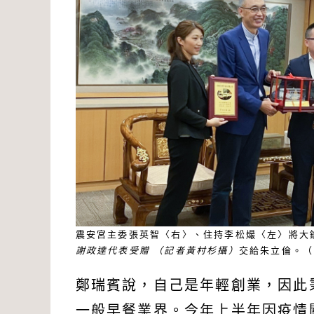
震安宮主委張英智〈右〉、住持李松熶〈左〉將大
謝政達代表受贈 （記者黃村杉攝）
交給朱立倫。（
鄭瑞賓說，自己是年輕創業，因此
一般早餐業界。今年上半年因疫情關