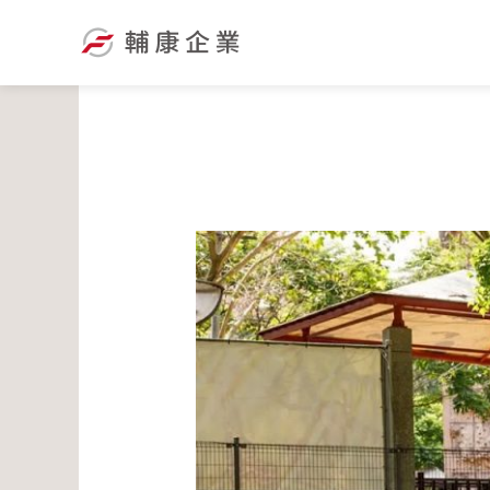
跳
至
主
要
內
容