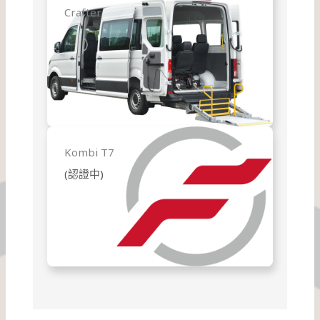
Crafter
Kombi
T7
(認證中)