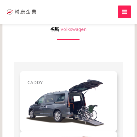
跳
至
主
要
福斯
Volkswagen
內
容
CADDY