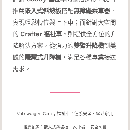
推薦
嵌入式斜坡板
搭配
無障礙乘車器
，
實現輕鬆轉位與上下車；而針對大空間
的
Crafter 福祉車
，則提供全方位的升
降解決方案，從強力的
雙臂升降機
到美
觀的
隱藏式升降機
，滿足各種專業接送
需求。
Volkswagen Caddy 福祉車：德系安全・靈活家用
推薦配置：嵌入式斜坡板 + 乘車器 + 安全防護