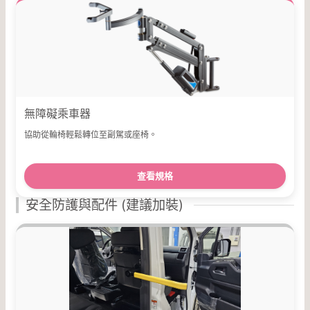
無障礙乘車器
協助從輪椅輕鬆轉位至副駕或座椅。
查看規格
安全防護與配件 (建議加裝)