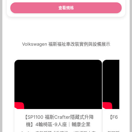
查看規格
Volkswagen 福斯福祉車改裝實例與設備展示
【SP1100 福斯Crafter隱藏式升降
【F6 側
機】4輪椅區-9人座｜輔康企業
歐