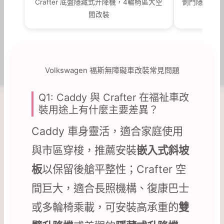
Crafter 底盤隱藏式升降機，4輪椅區大空
側門隱藏式升
間改裝
Volkswagen 福斯無障礙車改裝常見問題
Q1: Caddy 與 Crafter 在福祉車改
裝用途上有什麼主要差異？
Caddy 車身靈活，適合家庭使用
與市區穿梭，推薦安裝
嵌入式斜坡
板
以保留後艙平整性；Crafter 空
間巨大，適合長照機構、復康巴士
或多輪椅乘載，可安裝高承重的
雙