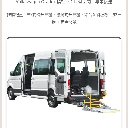
Volkswagen Crafter 福祉車：巨型空間・專業接送
推薦配置：單/雙臂升降機、隱藏式升降機、鋁合金斜坡板 + 乘車
器 + 安全防護