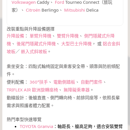
Volkswagen
Caddy、
Ford
Tourneo Connect（旅玩
家）、
Citroën
Berlingo、
Mitsubishi
Delica
改裝重點與升降設備選擇
升降設備
：
單臂升降機
、
雙臂升降機
、
側門隱藏式升降
機
、
後尾門隱藏式升降機
、
大型巴士升降機
， 或
鋁合金斜
坡板
／
嵌入式斜坡板
。
乘坐安全：四點式輪椅固定與乘客安全帶、頭靠與防前傾配
件。
便利配備：
360°扶手
、
電動側踏板
、
自動門套件
、
TRIFLEX AIR 歐洲旋轉座椅
、
無障礙乘車器
。
動線設計：後艙直進、側門轉向椅、前排同座等，依照長輩
需求與照護者體力配置。
熱門車型快速導覽
TOYOTA Granvia
：軸距長、艙高足夠，適合安裝雙臂