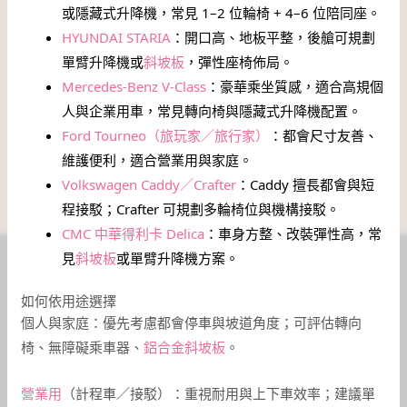
或隱藏式升降機，常見 1–2 位輪椅 + 4–6 位陪同座。
HYUNDAI STARIA
：開口高、地板平整，後艙可規劃
單臂升降機或
斜坡板
，彈性座椅佈局。
Mercedes-Benz V-Class
：豪華乘坐質感，適合高規個
人與企業用車，常見轉向椅與隱藏式升降機配置。
Ford Tourneo（旅玩家／旅行家）
：都會尺寸友善、
維護便利，適合營業用與家庭。
Volkswagen Caddy／Crafter
：Caddy 擅長都會與短
程接駁；Crafter 可規劃多輪椅位與機構接駁。
CMC 中華得利卡 Delica
：車身方整、改裝彈性高，常
見
斜坡板
或單臂升降機方案。
如何依用途選擇
個人與家庭：優先考慮都會停車與坡道角度；可評估轉向
椅、無障礙乘車器、
鋁合金斜坡板
。
營業用
（計程車／接駁）：重視耐用與上下車效率；建議單